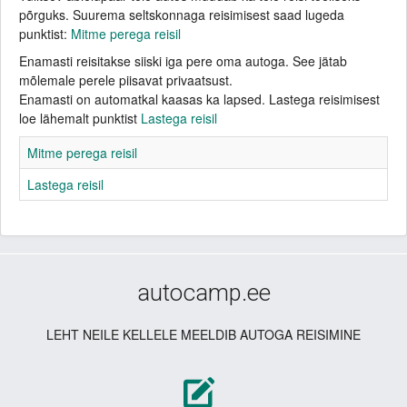
põrguks. Suurema seltskonnaga reisimisest saad lugeda
KASULIKKE LINKE
punktist:
Mitme perega reisil
Enamasti reisitakse siiski iga pere oma autoga. See jätab
mõlemale perele piisavat privaatsust.
Enamasti on automatkal kaasas ka lapsed. Lastega reisimisest
loe lähemalt punktist
Lastega reisil
Mitme perega reisil
Lastega reisil
autocamp.ee
LEHT NEILE KELLELE MEELDIB AUTOGA REISIMINE