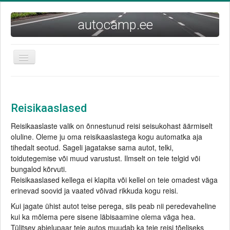
autocamp.ee
Näita/Peida
menüüd
AVALEHT
REISI PLANEERIMINE
Reisikaaslased
VARUSTUS
Reisikaaslaste valik on õnnestunud reisi seisukohast äärmiselt
oluline. Oleme ju oma reisikaaslastega kogu automatka aja
AUTOGA
tihedalt seotud. Sageli jagatakse sama autot, telki,
TURVALISELT
toidutegemise või muud varustust. Ilmselt on teie telgid või
bungalod kõrvuti.
REISIKAASLASED
Reisikaaslased kellega ei klapita või kellel on teie omadest väga
REISIJUTUD JA ARTIKLID
erinevad soovid ja vaated võivad rikkuda kogu reisi.
Kui jagate ühist autot teise perega, siis peab nii peredevaheline
RIIGID
kui ka mõlema pere sisene läbisaamine olema väga hea.
PILDID
Tülitsev abielupaar teie autos muudab ka teie reisi tõeliseks