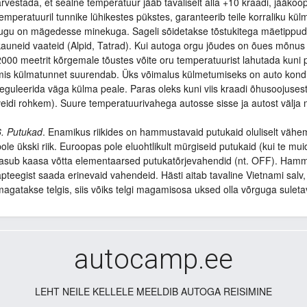
arvestada, et sealne temperatuur jääb tavaliselt alla +10 kraadi, jääkoop
temperatuuril tunnike lühikestes pükstes, garanteerib teile korraliku kü
lugu on mägedesse minekuga. Sageli sõidetakse tõstukitega mäetippude
kauneid vaateid (Alpid, Tatrad). Kui autoga orgu jõudes on õues mõnus p
2000 meetrit kõrgemale tõustes võite oru temperatuurist lahutada kuni
mis külmatunnet suurendab. Üks võimalus külmetumiseks on auto kondits
reguleerida väga külma peale. Paras oleks kuni viis kraadi õhusoojus
veidi rohkem). Suure temperatuurivahega autosse sisse ja autost välja
6. Putukad
. Enamikus riikides on hammustavaid putukaid oluliselt vähe
pole ükski riik. Euroopas pole eluohtlikult mürgiseid putukaid (kui te muid
tasub kaasa võtta elementaarsed putukatõrjevahendid (nt. OFF). Ham
apteegist saada erinevaid vahendeid. Hästi aitab tavaline Vietnami salv, 
magatakse telgis, siis võiks telgi magamisosa uksed olla võrguga sulet
autocamp.ee
LEHT NEILE KELLELE MEELDIB AUTOGA REISIMINE