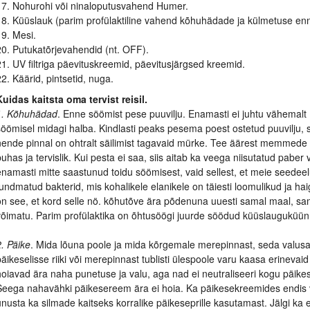
17. Nohurohi või ninaloputusvahend Humer.
18. Küüslauk (parim profülaktiline vahend kõhuhädade ja külmetuse en
19. Mesi.
20. Putukatõrjevahendid (nt. OFF).
21. UV filtriga päevituskreemid, päevitusjärgsed kreemid.
22. Käärid, pintsetid, nuga.
Kuidas kaitsta oma tervist reisil.
1. Kõhuhädad
. Enne söömist pese puuvilju. Enamasti ei juhtu vähemal
söömisel midagi halba. Kindlasti peaks pesema poest ostetud puuvilju, s
nende pinnal on ohtralt säilimist tagavaid mürke. Tee äärest memmede kä
puhas ja tervislik. Kui pesta ei saa, siis aitab ka veega niisutatud paber 
enamasti mitte saastunud toidu söömisest, vaid sellest, et meie seedee
tundmatud bakterid, mis kohalikele elanikele on täiesti loomulikud ja h
on see, et kord selle nö. kõhutõve ära põdenuna uuesti samal maal, s
võimatu. Parim profülaktika on õhtusöögi juurde söödud küüslauguküün
2. Päike
. Mida lõuna poole ja mida kõrgemale merepinnast, seda valusa
päikeselisse riiki või merepinnast tublisti ülespoole varu kaasa erinev
hoiavad ära naha punetuse ja valu, aga nad ei neutraliseeri kogu päikesel
Seega nahavähki päikesereem ära ei hoia. Ka päikesekreemides endis või
unusta ka silmade kaitseks korralike päikeseprille kasutamast. Jälgi ka e