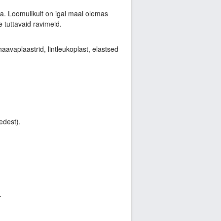
sa. Loomulikult on igal maal olemas
 tuttavaid ravimeid.
aavaplaastrid, lintleukoplast, elastsed
edest).
.