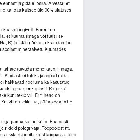
e ennast jälgida ei oska. Arvesta, et
lane kangas kaitseb üle 90% ulatuses.
le kaasa joogivett. Parem on
da, et kuuma ilmaga või füüsilise
 (Na, K) ja tekib nõrkus, oksendamine,
ua soolast mineraalvett. Kuumades
sti tahate tutvuda mõne kauni linnaga,
. Kindlasti ei tohiks jalanõud mida
ud või hakkavad hõõruma ka kasutatud
sku pista paar leukoplasti. Kohe kui
 kuni tekib vill. Eriti head on
 Kui vill on tekkinud, püüa seda mitte
 selga panna kui on külm. Enamasti
 riideid polegi vaja. Tõepoolest nt.
es ekskursioonile karstikoopasse tuleb