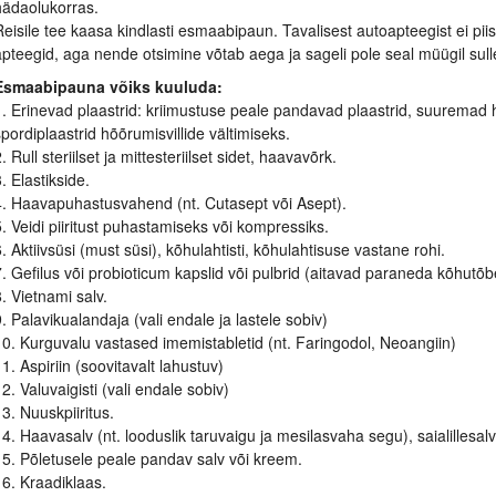
hädaolukorras.
Reisile tee kaasa kindlasti esmaabipaun. Tavalisest autoapteegist ei pii
apteegid, aga nende otsimine võtab aega ja sageli pole seal müügil sulle
Esmaabipauna võiks kuuluda:
1. Erinevad plaastrid: kriimustuse peale pandavad plaastrid, suuremad h
spordiplaastrid hõõrumisvillide vältimiseks.
. Rull steriilset ja mittesteriilset sidet, haavavõrk.
. Elastikside.
4. Haavapuhastusvahend (nt. Cutasept või Asept).
5. Veidi piiritust puhastamiseks või kompressiks.
. Aktiivsüsi (must süsi), kõhulahtisti, kõhulahtisuse vastane rohi.
7. Gefilus või probioticum kapslid või pulbrid (aitavad paraneda kõhutõb
8. Vietnami salv.
9. Palavikualandaja (vali endale ja lastele sobiv)
10. Kurguvalu vastased imemistabletid (nt. Faringodol, Neoangiin)
1. Aspiriin (soovitavalt lahustuv)
2. Valuvaigisti (vali endale sobiv)
13. Nuuskpiiritus.
14. Haavasalv (nt. looduslik taruvaigu ja mesilasvaha segu), saialillesalv
15. Põletusele peale pandav salv või kreem.
16. Kraadiklaas.