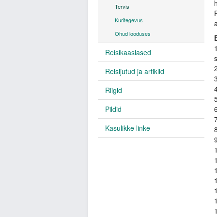
Tervis
Kuritegevus
Ohud looduses
Reisikaaslased
2
Reisijutud ja artiklid
3
Riigid
Pildid
6
Kasulikke linke
1
1