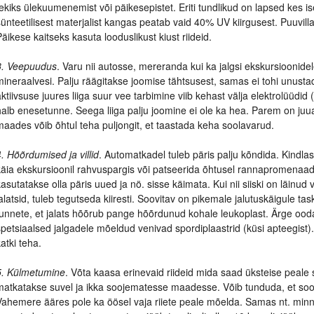
tekiks ülekuumenemist või päikesepistet. Eriti tundlikud on lapsed kes is
sünteetilisest materjalist kangas peatab vaid 40% UV kiirgusest. Puuvil
Päikese kaitseks kasuta looduslikust kiust riideid.
3. Veepuudus
. Varu nii autosse, mereranda kui ka jalgsi ekskursioonide
mineraalvesi. Palju räägitakse joomise tähtsusest, samas ei tohi unusta
aktiivsuse juures liiga suur vee tarbimine viib kehast välja elektrolüüdid
halb enesetunne. Seega liiga palju joomine ei ole ka hea. Parem on ju
maades võib õhtul teha puljongit, et taastada keha soolavarud.
4. Hõõrdumised ja villid
. Automatkadel tuleb päris palju kõndida. Kindla
käia ekskursioonil rahvuspargis või patseerida õhtusel rannapromenaadil
kasutatakse olla päris uued ja nö. sisse käimata. Kui nii siiski on läin
jalatsid, tuleb tegutseda kiiresti. Soovitav on pikemale jalutuskäigule ta
tunnete, et jalats hõõrub pange hõõrdunud kohale leukoplast. Ärge oodake
spetsiaalsed jalgadele mõeldud venivad spordiplaastrid (küsi apteegist).
atki teha.
5. Külmetumine
. Võta kaasa erinevaid riideid mida saad üksteise peale
matkatakse suvel ja ikka soojematesse maadesse. Võib tunduda, et sooje
Vahemere ääres pole ka öösel vaja riiete peale mõelda. Samas nt. minn