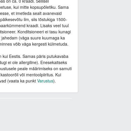
as on ca. 0 kraadi. Sellisel
lmetuse, kui mitte kopsupõletiku. Sama
sse, et imetleda sealt avanevaid
äikesevõtu ilm, siis tõstukiga 1500-
 paarkümmend kraadi. Lisaks veel tuul
ioneer. Konditsioneeri ei tasu kunagi
est jahedam (väga suure kuumaga ka
 minnes võib väga kergesti külmetuda.
m kui Eestis. Samas päris putukavaba
ugi ei ole allergiline). Enesekaitseks
mustusele peale määrimiseks on samuti
kastoorõli või mentoolpiiritus. Kui
avad (vaata ka punkt
Varustus
).