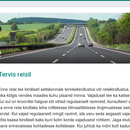
e
Tervis reisil
Enne reisi tee kindlasti seltskonnale tervisekindlustus või reisikindlustus
ikka kõigis nendes maades kuhu plaanid minna. Vajadusel tee ka kaitse
Kui sul on kroonilisi haigusi või võtad regulaarselt ravimeid, konsulteeri
ka enne reisi kindlaks teha millistesse klimaatilistesse tingimustesse sa
ervist. Kui vajad regulaarselt mingit ravimit, siis varu seda aegsasti vaja
võta kaasa kindlasti kaks kuni kolm korda vajadusest rohkem. Jaga elut
pane erinevatesse kohtadesse-kottidesse. Kui juhtub ka mõni kott kadu