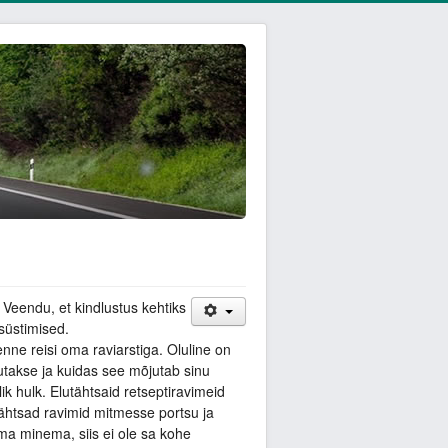
. Veendu, et kindlustus kehtiks
süstimised.
 enne reisi oma raviarstiga. Oluline on
tutakse ja kuidas see mõjutab sinu
lik hulk. Elutähtsaid retseptiravimeid
ähtsad ravimid mitmesse portsu ja
ma minema, siis ei ole sa kohe