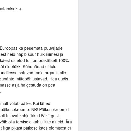
netamiseks).
t Euroopas ka pesemata puuviljade
est neid näpib suur hulk inimesi ja
est ostetud toit on praktiliselt 100%
või riidetükk. Kõhuhädad ei tule
lunditesse satuvad meie organismile
aigunähte mittepõhjustavad. Hea uudis
amasse asja haigestuda on pea
.
malt võtab päike. Kui lähed
aid päikesekreeme. NB! Päikesekreemid
t tulevat kahjulikku UV kiirgust.
b olla tervisele kahjulikke aineid. Ära
t liiga pikast päikese käes olemisest ei